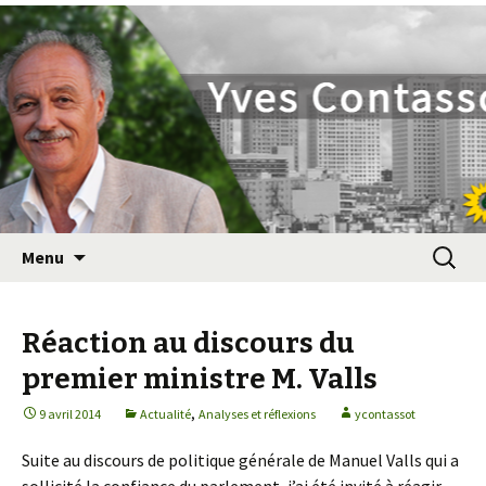
Yves Contassot
Aller
Recherc
Menu
au
contenu
principal
Réaction au discours du
premier ministre M. Valls
,
9 avril 2014
Actualité
Analyses et réflexions
ycontassot
Suite au discours de politique générale de Manuel Valls qui a