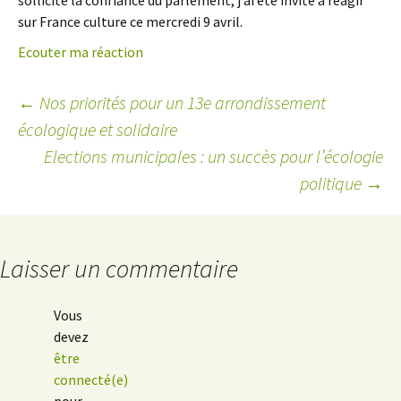
sollicité la confiance du parlement, j’ai été invité à réagir
sur France culture ce mercredi 9 avril.
Ecouter ma réaction
←
Nos priorités pour un 13e arrondissement
écologique et solidaire
Navigation
Elections municipales : un succès pour l’écologie
des
politique
→
articles
Laisser un commentaire
Vous
devez
être
connecté(e)