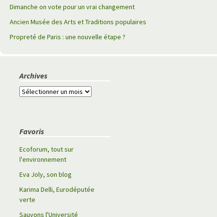
Dimanche on vote pour un vrai changement
Ancien Musée des Arts et Traditions populaires
Propreté de Paris : une nouvelle étape ?
Archives
A
r
c
h
Favoris
i
v
Ecoforum, tout sur
e
l'environnement
s
Eva Joly, son blog
Karima Delli, Eurodéputée
verte
Sauvons l'Université