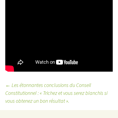
←
Les étonnantes conclusions du Conseil
Constitutionnel : « Trichez et vous serez blanchis si
Navigation
vous obtenez un bon résultat ».
des