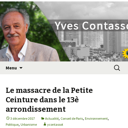
Yves Contassot
Aller
Recherc
Menu
au
contenu
principal
Le massacre de la Petite
Ceinture dans le 13è
arrondissement
,
,
,
3 décembre 2017
Actualité
Conseil de Paris
Environnement
,
Politique
Urbanisme
ycontassot