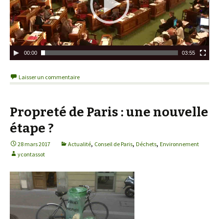
e
u
r
v
i
00:00
03:55
d
é
Laisser un commentaire
o
Propreté de Paris : une nouvelle
étape ?
,
,
,
28 mars 2017
Actualité
Conseil de Paris
Déchets
Environnement
ycontassot