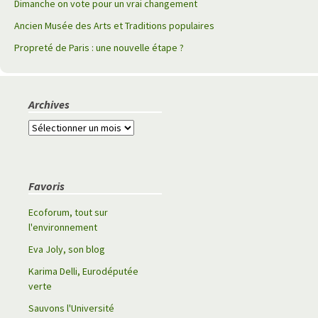
Dimanche on vote pour un vrai changement
Ancien Musée des Arts et Traditions populaires
Propreté de Paris : une nouvelle étape ?
Archives
A
r
c
h
Favoris
i
v
Ecoforum, tout sur
e
l'environnement
s
Eva Joly, son blog
Karima Delli, Eurodéputée
verte
Sauvons l'Université