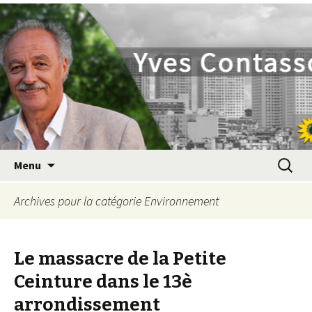
Yves Contassot
Aller
Recherc
Menu
au
contenu
Archives pour la catégorie Environnement
principal
Le massacre de la Petite
Ceinture dans le 13è
arrondissement