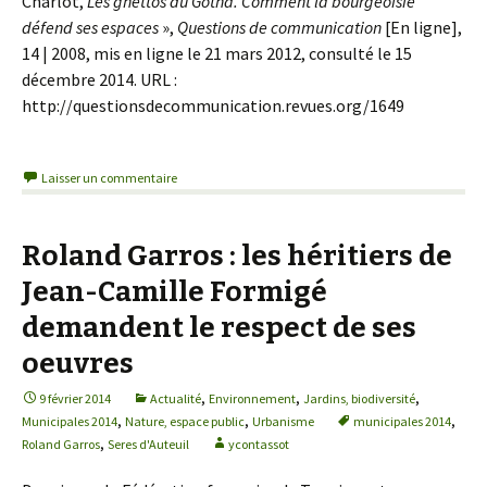
Charlot,
Les ghettos du Gotha. Comment la bourgeoisie
défend ses espaces
»,
Questions de communication
[En ligne],
14 | 2008, mis en ligne le 21 mars 2012, consulté le 15
décembre 2014. URL :
http://questionsdecommunication.revues.org/1649
Laisser un commentaire
Roland Garros : les héritiers de
Jean-Camille Formigé
demandent le respect de ses
oeuvres
,
,
,
9 février 2014
Actualité
Environnement
Jardins, biodiversité
,
,
,
Municipales 2014
Nature, espace public
Urbanisme
municipales 2014
,
Roland Garros
Seres d'Auteuil
ycontassot