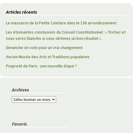
des
Articles récents
articles
Le massacre de la Petite Ceinture dans le 13è arrondissement
Les étonnantes conclusions du Conseil Constitutionnel : « Trichez et
vous serez blanchis si vous obtenez un bon résultat ».
Dimanche on vote pour un vrai changement
Ancien Musée des Arts et Traditions populaires
Propreté de Paris : une nouvelle étape ?
Archives
A
r
c
h
Favoris
i
v