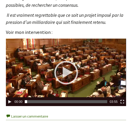
possibles, de rechercher un consensus.
Il est vraiment regrettable que ce soit un projet imposé par la
pression d’un milliardaire qui soit finalement retenu.
Voir mon intervention :
L
e
c
t
e
u
r
v
i
00:00
03:55
d
é
Laisser un commentaire
o