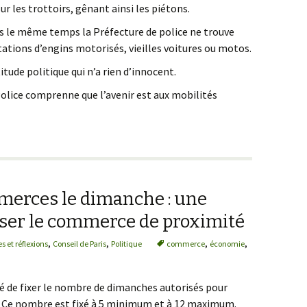
ur les trottoirs, gênant ainsi les piétons.
ns le même temps la Préfecture de police ne trouve
stations d’engins motorisés, vieilles voitures ou motos.
titude politique qui n’a rien d’innocent.
 Police comprenne que l’avenir est aux mobilités
merces le dimanche : une
liser le commerce de proximité
,
,
,
,
s et réflexions
Conseil de Paris
Politique
commerce
économie
ité de fixer le nombre de dimanches autorisés pour
. Ce nombre est fixé à 5 minimum et à 12 maximum.