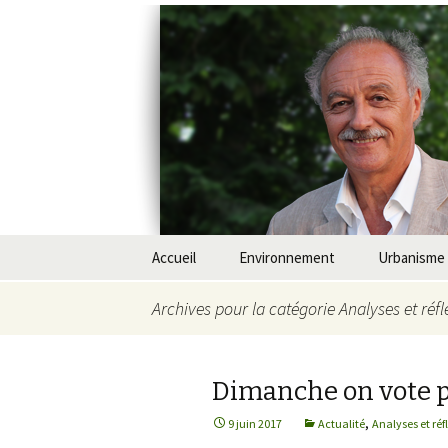
Yves Cont
Aller
Accueil
Environnement
Urbanisme
au
contenu
Communiqués
Eau
Grand Paris
Archives pour la catégorie Analyses et réfl
principal
Qui suis-je ?
Déchets
Cimetières
Dimanche on vote 
Revue de Presse
Energie – Climat
Eco-constr
,
9 juin 2017
Actualité
Analyses et réf
Pollution
Déplaceme