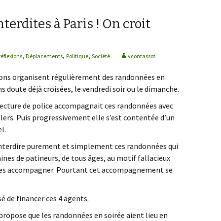
nterdites à Paris ! On croit
,
,
,
réflexions
Déplacements
Politique
Société
ycontassot
tions organisent régulièrement des randonnées en
ns doute déjà croisées, le vendredi soir ou le dimanche.
fecture de police accompagnait ces randonnées avec
llers. Puis progressivement elle s’est contentée d’un
l.
d’interdire purement et simplement ces randonnées qui
ines de patineurs, de tous âges, au motif fallacieux
e les accompagner. Pourtant cet accompagnement se
 de financer ces 4 agents.
e propose que les randonnées en soirée aient lieu en