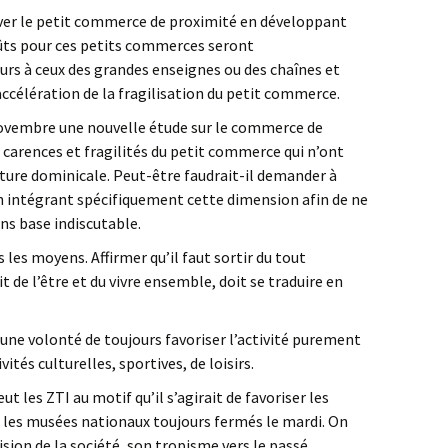
ver le petit commerce de proximité en développant
oûts pour ces petits commerces seront
rs à ceux des grandes enseignes ou des chaînes et
 accélération de la fragilisation du petit commerce.
 novembre une nouvelle étude sur le commerce de
carences et fragilités du petit commerce qui n’ont
rture dominicale. Peut-être faudrait-il demander à
en intégrant spécifiquement cette dimension afin de ne
ns base indiscutable.
s les moyens. Affirmer qu’il faut sortir du tout
t de l’être et du vivre ensemble, doit se traduire en
 une volonté de toujours favoriser l’activité purement
tés culturelles, sportives, de loisirs.
es ZTI au motif qu’il s’agirait de favoriser les
ur les musées nationaux toujours fermés le mardi. On
vision de la société, son tropisme vers le passé.