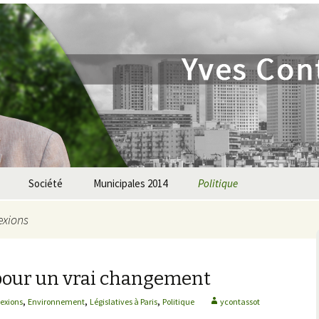
assot
Société
Municipales 2014
Politique
Justice
Municipales
Analyses et réflexions
exions
Consommation
bilan 2001-2008
responsable
pour un vrai changement
uction
Conseil de Paris
Education à
,
,
,
l’environnement
lexions
Environnement
Législatives à Paris
Politique
ycontassot
nts
Législatives à Paris