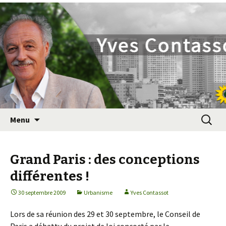
Yves Contassot
Aller
Recherc
Menu
au
contenu
principal
Grand Paris : des conceptions
différentes !
30 septembre 2009
Urbanisme
Yves Contassot
Lors de sa réunion des 29 et 30 septembre, le Conseil de