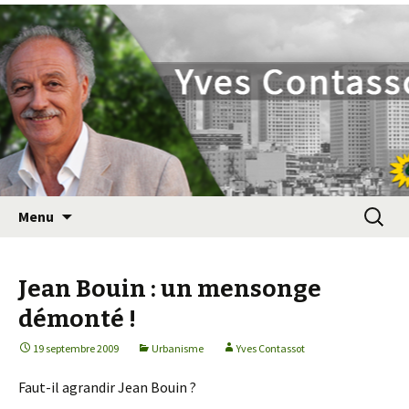
Yves Contassot
Aller
Recherc
Menu
au
contenu
principal
Jean Bouin : un mensonge
démonté !
19 septembre 2009
Urbanisme
Yves Contassot
Faut-il agrandir Jean Bouin ?