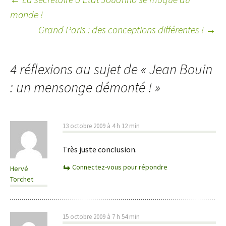
monde !
Navigation
Grand Paris : des conceptions différentes !
→
des
articles
4 réflexions au sujet de «
Jean Bouin
: un mensonge démonté !
»
13 octobre 2009 à 4 h 12 min
Très juste conclusion.
Connectez-vous pour répondre
Hervé
Torchet
15 octobre 2009 à 7 h 54 min