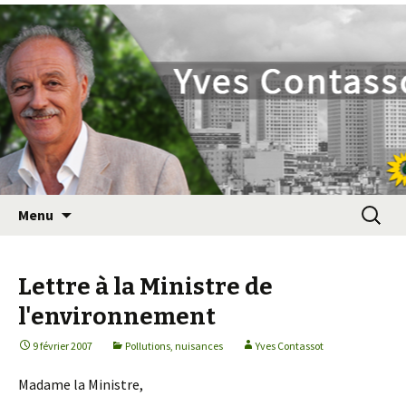
Yves Contassot
Aller
Recherc
Menu
au
contenu
principal
Lettre à la Ministre de
l'environnement
9 février 2007
Pollutions, nuisances
Yves Contassot
Madame la Ministre,