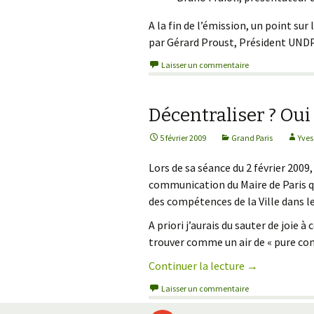
A la fin de l’émission, un point sur
par Gérard Proust, Président UNDP
Laisser un commentaire
Décentraliser ? Oui 
5 février 2009
Grand Paris
Yves
Lors de sa séance du 2 février 2009
communication du Maire de Paris q
des compétences de la Ville dans 
A priori j’aurais du sauter de joie
trouver comme un air de « pure com
Continuer la lecture
de
→
Décentralise
Laisser un commentaire