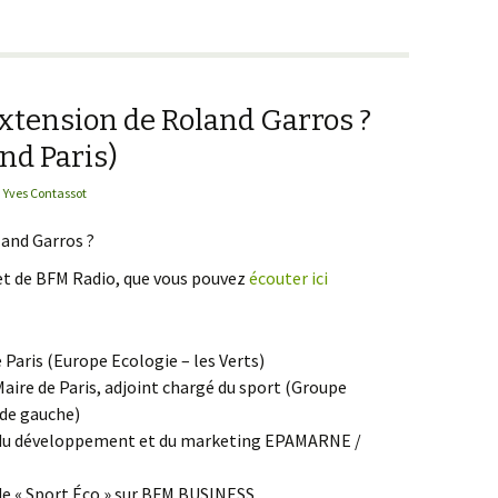
extension de Roland Garros ?
nd Paris)
Yves Contassot
land Garros ?
et de BFM Radio, que vous pouvez
écouter ici
 Paris (Europe Ecologie – les Verts)
Maire de Paris, adjoint chargé du sport (Groupe
 de gauche)
r du développement et du marketing EPAMARNE /
de « Sport Éco » sur BFM BUSINESS