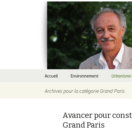
Yves Cont
Aller
Accueil
Environnement
Urbanisme
au
contenu
Communiqués
Eau
Grand Pari
Archives pour la catégorie Grand Paris
principal
Qui suis-je ?
Déchets
Cimetières
Avancer pour const
Revue de Presse
Energie – Climat
Eco-constr
Grand Paris
Pollution
Déplaceme