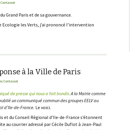
 Contassot
Sans-papiers
 du Grand Paris et de sa gouvernance.
pace public
Ecologie les Verts, j’ai prononcé l’intervention
r construire enfin une Métropole du Grand Paris
ponse à la Ville de Paris
es Contassot
qué de presse qui nous a fait bondir
. A la Mairie comme
à publié un communiqué commun des groupes EELV au
al d’Ile-de-France.
Le voici.
is et du Conseil Régional d’Ile-de-France s’étonnent
suite au courrier adressé par Cécile Duflot à Jean-Paul