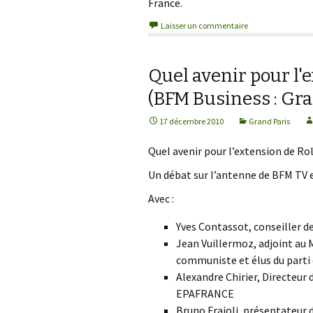
France.
Laisser un commentaire
Quel avenir pour l'
(BFM Business : Gra
17 décembre 2010
Grand Paris
Quel avenir pour l’extension de Ro
Un débat sur l’antenne de BFM TV 
Avec :
Yves Contassot, conseiller de
Jean Vuillermoz, adjoint au 
communiste et élus du parti
Alexandre Chirier, Directeu
EPAFRANCE
Bruno Fraioli, présentateur 