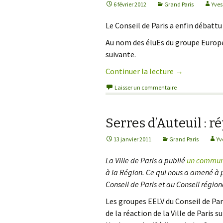
6 février 2012
Grand Paris
Yves
Jardins, biodiversité
Logement
Le Conseil de Paris a enfin débattu
Nature, es
Au nom des éluEs du groupe Europe 
suivante.
Continuer la lecture
de
→
Avancer pou
Laisser un commentaire
Serres d’Auteuil : ré
13 janvier 2011
Grand Paris
Yv
La Ville de Paris a publié
un communi
à la Région. Ce qui nous a amené 
Conseil de Paris et au Conseil région
Les groupes EELV du Conseil de Par
de la réaction de la Ville de Paris 