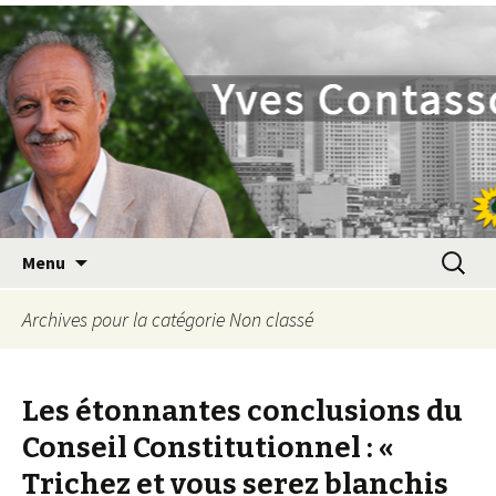
Yves Contassot
Aller
Recherc
Menu
au
contenu
Archives pour la catégorie Non classé
principal
Les étonnantes conclusions du
Conseil Constitutionnel : «
Trichez et vous serez blanchis