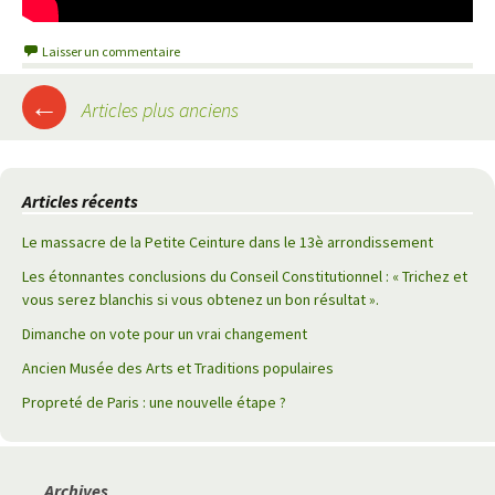
Laisser un commentaire
←
Articles plus anciens
Navigation
des
Articles récents
articles
Le massacre de la Petite Ceinture dans le 13è arrondissement
Les étonnantes conclusions du Conseil Constitutionnel : « Trichez et
vous serez blanchis si vous obtenez un bon résultat ».
Dimanche on vote pour un vrai changement
Ancien Musée des Arts et Traditions populaires
Propreté de Paris : une nouvelle étape ?
Archives