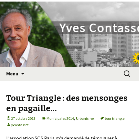
Yves Contassot
Aller
Recherc
Menu
au
contenu
principal
Tour Triangle : des mensonges
en pagaille…
,
27 octobre 2013
Municipales 2014
Urbanisme
tour triangle
ycontassot
L’association SOS Paris m’a demandé de témoigner à