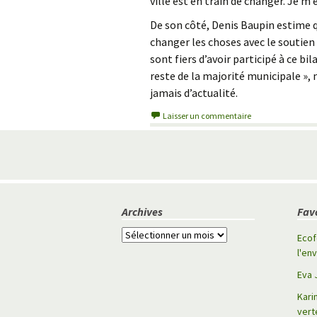
ville est en train de changer. Je m’e
De son côté, Denis Baupin estime q
changer les choses avec le soutien d
sont fiers d’avoir participé à ce b
reste de la majorité municipale », 
jamais d’actualité.
Laisser un commentaire
Navigation
des
Archives
Fav
articles
A
Ecof
r
l'en
c
Eva 
h
i
Kari
v
vert