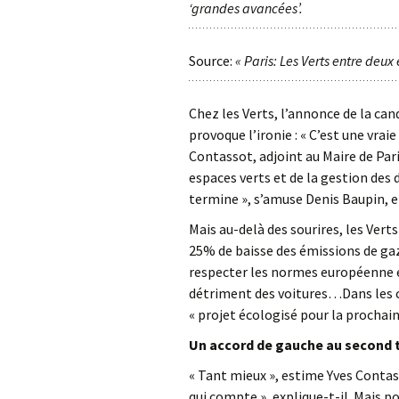
‘grandes avancées’.
Source:
« Paris: Les Verts entre deux
Chez les Verts, l’annonce de la can
provoque l’ironie : « C’est une vraie
Contassot, adjoint au Maire de Par
espaces verts et de la gestion des 
termine », s’amuse Denis Baupin, 
Mais au-delà des sourires, les Vert
25% de baisse des émissions de gaz
respecter les normes européenne e
détriment des voitures…Dans les c
« projet écologisé pour la procha
Un accord de gauche au second 
« Tant mieux », estime Yves Contass
qui compte », explique-t-il. Mais po