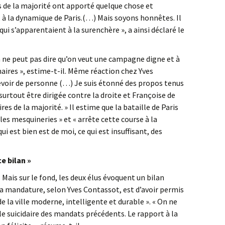
 de la majorité ont apporté quelque chose et
 la dynamique de Paris.(…) Mais soyons honnêtes. Il
i s’apparentaient à la surenchère », a ainsi déclaré le
On ne peut pas dire qu’on veut une campagne digne et à
naires », estime-t-il. Même réaction chez Yves
ecevoir de personne (…) Je suis étonné des propos tenus
urtout être dirigée contre la droite et Françoise de
es de la majorité. » Il estime que la bataille de Paris
les mesquineries » et « arrête cette course à la
ui est bien est de moi, ce qui est insuffisant, des
ce bilan »
 Mais sur le fond, les deux élus évoquent un bilan
 la mandature, selon Yves Contassot, est d’avoir permis
 la ville moderne, intelligente et durable ». « On ne
ille suicidaire des mandats précédents. Le rapport à la