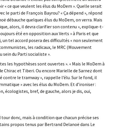
r « ce que veulent les élus du MoDem ». Quelle serait
avec le parti de François Bayrou? « Ça dépend », répond
anoë débauche quelques élus du MoDem, on verra. Mais
ue, alors, il devra clarifier son contenu », explique-t-
toujours été en opposition aux Verts » à Paris et que
lui, un tel accord posera des difficultés « non seulement
es communistes, les radicaux, le MRC (Mouvement
sein du Parti socialiste ».
outes les hypothèses sont ouvertes ». « Mais le MoDem à
 de Chirac et Tiberi. Ou encore Marielle de Sarnez dont
ontre le tramway », rappelle l’élu. Sur le fond, il
mmatique » avec les élus du MoDem. Et d’ironiser :
n, écologistes, bref, de gauche, alors je dis, oui,
 tour donc, mais à condition que chacun précise ses
rtains propos tenus par Bertrand Delanoë dans Le