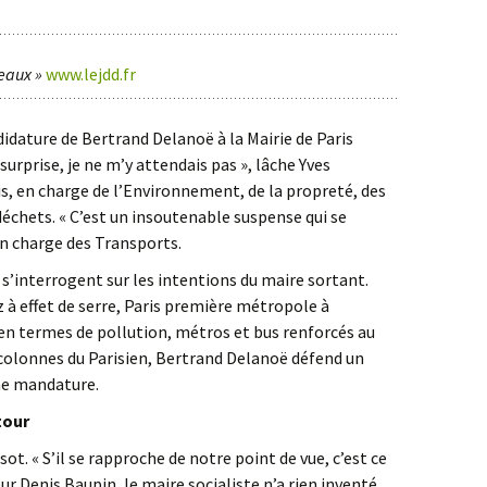
 eaux »
www.lejdd.fr
didature de Bertrand Delanoë à la Mairie de Paris
 surprise, je ne m’y attendais pas », lâche Yves
is, en charge de l’Environnement, de la propreté, des
déchets. « C’est un insoutenable suspense qui se
en charge des Transports.
s s’interrogent sur les intentions du maire sortant.
 à effet de serre, Paris première métropole à
n termes de pollution, métros et bus renforcés au
olonnes du Parisien, Bertrand Delanoë défend un
ine mandature.
tour
ot. « S’il se rapproche de notre point de vue, c’est ce
ur Denis Baupin, le maire socialiste n’a rien inventé.