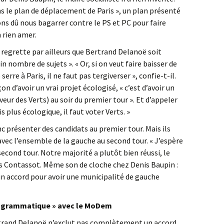
s le plan de déplacement de Paris », un plan présenté
vons dû nous bagarrer contre le PS et PC pour faire
n rien amer.
 regrette par ailleurs que Bertrand Delanoë soit
n nombre de sujets ». « Or, si on veut faire baisser de
erre à Paris, il ne faut pas tergiverser », confie-t-il.
n d’avoir un vrai projet écologisé, « c’est d’avoir un
veur des Verts) au soir du premier tour ». Et d’appeler
is plus écologique, il faut voter Verts. »
 présenter des candidats au premier tour. Mais ils
vec l’ensemble de la gauche au second tour. « J’espère
second tour. Notre majorité a plutôt bien réussi, le
ves Contassot. Même son de cloche chez Denis Baupin :
 un accord pour avoir une municipalité de gauche
programmatique » avec le MoDem
rtrand Delanoë n’exclut pas complètement un accord