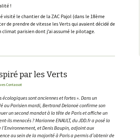
lité !
Sans-papiers
lé visité le chantier de la ZAC Pajol (dans le 18ème
r de prendre de vitesse les Verts qui avaient décidé de
pace public
n climat parisien dont j’ai assumé le pilotage.
t après les Verts
spiré par les Verts
Yves Contassot
s écologiques sont anciennes et fortes ». Dans un
dé au Parisien mardi, Bertrand Delanoë confirme son
guer un second mandat à la tête de Paris et affiche un
ntent-ils menacés ? Marianne ENAULT, du JDD.fr a posé la
 l’Environnement, et Denis Baupin, adjoint aux
sence au sein de la majorité à Paris a permis d’obtenir de