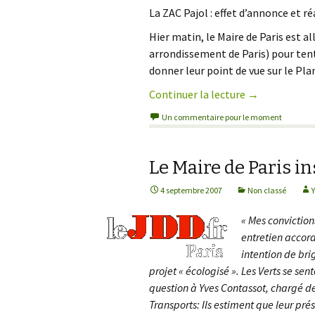
La ZAC Pajol : effet d’annonce et réa
Jardins, biodiversité
Logement
Hier matin, le Maire de Paris est al
arrondissement de Paris) pour tente
Nature, es
donner leur point de vue sur le Pla
Continuer la lecture
de
→
Delanoë cour
Un commentaire pour le moment
Le Maire de Paris in
4 septembre 2007
Non classé
« Mes conviction
entretien accor
intention de bri
projet « écologisé ». Les Verts se se
question à Yves Contassot, chargé de
Transports: Ils estiment que leur pré