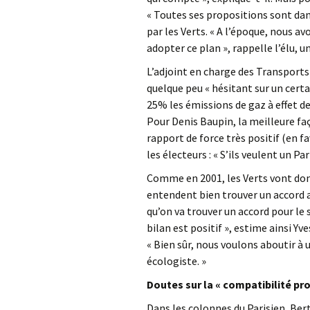
« Toutes ses propositions sont dan
par les Verts. « A l’époque, nous a
adopter ce plan », rappelle l’élu, u
L’adjoint en charge des Transports
quelque peu « hésitant sur un certai
25% les émissions de gaz à effet de s
Pour Denis Baupin, la meilleure faço
rapport de force très positif (en fa
les électeurs : « S’ils veulent un Par
Comme en 2001, les Verts vont donc
entendent bien trouver un accord a
qu’on va trouver un accord pour le 
bilan est positif », estime ainsi Y
« Bien sûr, nous voulons aboutir à
écologiste. »
Doutes sur la « compatibilité 
Dans les colonnes du Parisien, Be