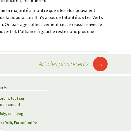
n félicite », résume-t-il.
ue la majorité a montré que « les élus pouvaient
e la population. Il n’y a pas de fatalité ». « Les Verts
ilan. On partage collectivement cette réussite avec le
note-t-il. L’alliance à gauche reste donc plus que
→
Articles plus récents
oris
orum, tout sur
vironnement
Joly, son blog
ma Delli, Eurodéputée
e