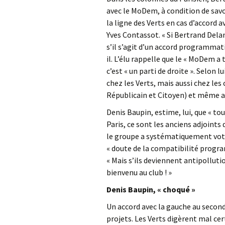
avec le MoDem, à condition de savoi
la ligne des Verts en cas d’accord 
Yves Contassot. « Si Bertrand Del
s’il s’agit d’un accord programmatiq
il. L’élu rappelle que le « MoDem a 
c’est « un parti de droite ». Selon 
chez les Verts, mais aussi chez l
Républicain et Citoyen) et même au 
Denis Baupin, estime, lui, que « t
Paris, ce sont les anciens adjoints
le groupe a systématiquement voté c
« doute de la compatibilité progra
« Mais s’ils deviennent antipollutio
bienvenu au club ! »
Denis Baupin, « choqué »
Un accord avec la gauche au second
projets. Les Verts digèrent mal ce